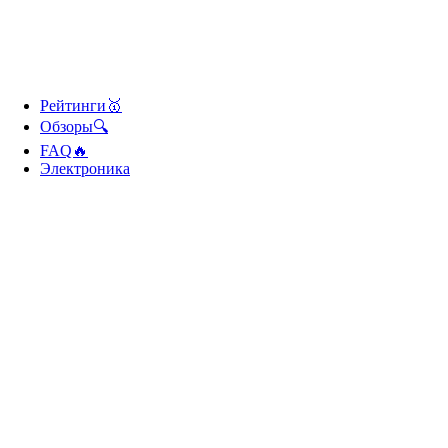
Рейтинги🥇
Обзоры🔍
FAQ🔥
Электроника