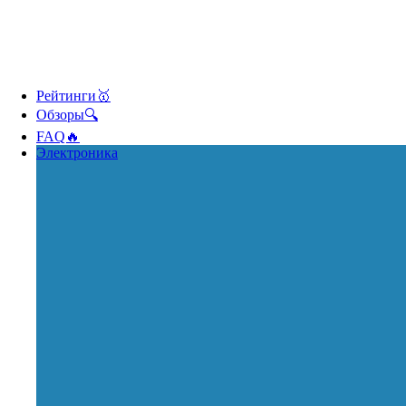
Рейтинги🥇
Обзоры🔍
FAQ🔥
Электроника