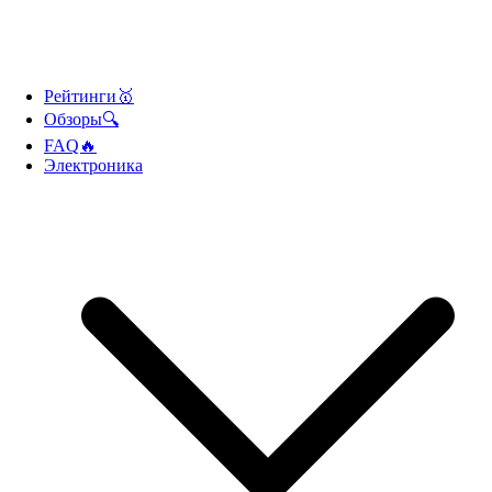
Рейтинги🥇
Обзоры🔍
FAQ🔥
Электроника