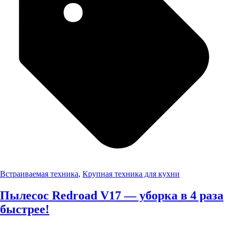
Встраиваемая техника
,
Крупная техника для кухни
Пылесос Redroad V17 — уборка в 4 раза
быстрее!