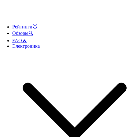
Рейтинги🥇
Обзоры🔍
FAQ🔥
Электроника