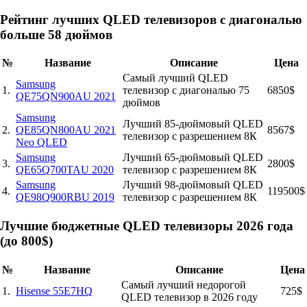
Рейтинг лучших QLED телевизоров с диагональю
больше 58 дюймов
№
Название
Описание
Цена
Самый лучший QLED
Samsung
1.
телевизор с диагональю 75
6850$
QE75QN900AU 2021
дюймов
Samsung
Лучший 85-дюймовый QLED
2.
QE85QN800AU 2021
8567$
телевизор с разрешением 8К
Neo QLED
Samsung
Лучший 65-дюймовый QLED
3.
2800$
QE65Q700TAU 2020
телевизор с разрешением 8К
Samsung
Лучший 98-дюймовый QLED
4.
119500$
QE98Q900RBU 2019
телевизор с разрешением 8К
Лучшие бюджетные QLED телевизоры 2026 года
(до 800$)
№
Название
Описание
Цена
Самый лучший недорогой
1.
Hisense 55E7HQ
725$
QLED телевизор в 2026 году