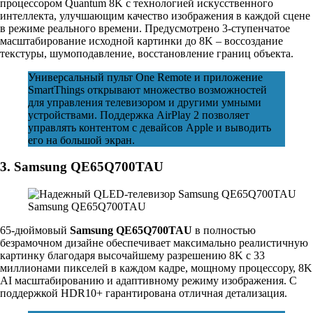
процессором Quantum 8K с технологией искусственного
интеллекта, улучшающим качество изображения в каждой сцене
в режиме реального времени. Предусмотрено 3-ступенчатое
масштабирование исходной картинки до 8K – воссоздание
текстуры, шумоподавление, восстановление границ объекта.
Универсальный пульт One Remote и приложение
SmartThings открывают множество возможностей
для управления телевизором и другими умными
устройствами. Поддержка AirPlay 2 позволяет
управлять контентом с девайсов Apple и выводить
его на большой экран.
3. Samsung QE65Q700TAU
Samsung QE65Q700TAU
65-дюймовый
Samsung QE65Q700TAU
в полностью
безрамочном дизайне обеспечивает максимально реалистичную
картинку благодаря высочайшему разрешению 8K с 33
миллионами пикселей в каждом кадре, мощному процессору, 8K
AI масштабированию и адаптивному режиму изображения. С
поддержкой HDR10+ гарантирована отличная детализация.