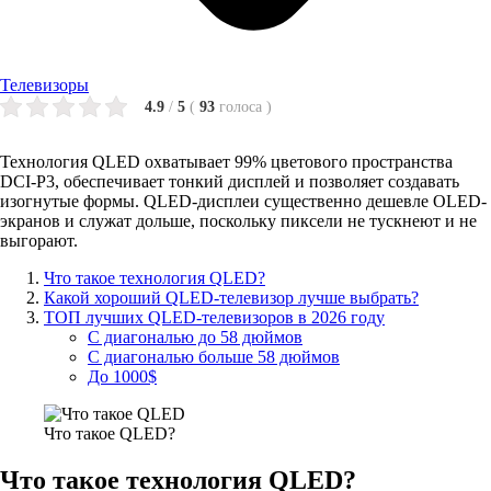
Телевизоры
4.9
/
5
(
93
голоса
)
Технология QLED охватывает 99% цветового пространства
DCI-P3, обеспечивает тонкий дисплей и позволяет создавать
изогнутые формы. QLED-дисплеи существенно дешевле OLED-
экранов и служат дольше, поскольку пиксели не тускнеют и не
выгорают.
Что такое технология QLED?
Какой хороший QLED-телевизор лучше выбрать?
ТОП лучших QLED-телевизоров в 2026 году
С диагональю до 58 дюймов
С диагональю больше 58 дюймов
До 1000$
Что такое QLED?
Что такое технология QLED?