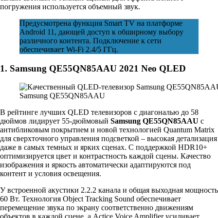
погружения используется объемный звук.
Предусмотрена функция Smart TV на платформе
Android 11, дающей доступ к обширному выбору
различного контента. Подключение к сети
обеспечивает Wi-Fi 2.4/5 ГГц.
1. Samsung QE55QN85AAU 2021 Neo QLED
Samsung QE55QN85AAU
В рейтинге лучших QLED телевизоров с диагональю до 58
дюймов лидирует 55-дюймовый
Samsung QE55QN85AAU
с
антибликовым покрытием и новой технологией Quantum Matrix
для сверхточного управления подсветкой – высокая детализация
даже в самых темных и ярких сценах. С поддержкой HDR10+
оптимизируется цвет и контрастность каждой сцены. Качество
изображения и яркость автоматически адаптируются под
контент и условия освещения.
У встроенной акустики 2.2.2 канала и общая выходная мощность
60 Вт. Технология Object Tracking Sound обеспечивает
перемещение звука по экрану соответственно движениям
объектов в каждой сцене, а Actice Voice Amplifier усиливает