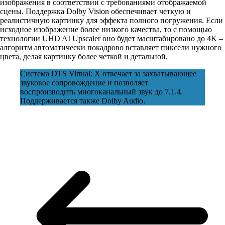
изображения в соответствии с требованиями отображаемой
сцены. Поддержка Dolby Vision обеспечивает четкую и
реалистичную картинку для эффекта полного погружения. Если
исходное изображение более низкого качества, то с помощью
технологии UHD AI Upscaler оно будет масштабировано до 4K –
алгоритм автоматически покадрово вставляет пиксели нужного
цвета, делая картинку более четкой и детальной.
Система DTS Virtual: X отвечает за захватывающее
звуковое сопровождение и позволяет
воспроизводить многоканальный звук до 7.1.4.
Поддерживается также Dolby Audio.