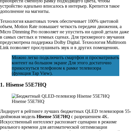
приобрести сменную рамку подходящего цвета, чтобы
устройство идеально вписалось в интерьер. Крепится такое
дополнение на магниты.
Технология квантовых точек обеспечивает 100% цветовой
объем, Motion Rate повышает четкость передачи движения, а
Micro Dimming Pro позволяет не упустить ни одной детали даже
в самых светлых и темных сценах. Для трехмерного звучания
предусмотрена поддержка Dolby Digital. Технология Multiroom
Link позволяет прослушивать звук и в других помещениях.
Можно легко подключить смартфон и просматривать
контент на большом экране Для этого достаточно
прикоснуться телефоном к рамке телевизора
(функция Tap View).
1. Hisense 55E7HQ
Hisense 55E7HQ
Лидирует в рейтинге лучших бюджетных QLED телевизоров 55-
дюймовая модель
Hisense 55E7HQ
с разрешением 4K.
Искусственный интеллект распознает сценарии в режиме
реального времени для автоматической оптимизации