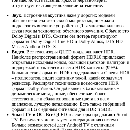
тоньше, но есть засветы, яркость неравномерна,
отсутствует настоящее локальное затемнение.
Звук
. Встроенная акустика даже у дорогих моделей
обычно не впечатляет своей мощностью, но можно
подключить внешние устройства. Для многоканального
звука нужны технологии объемного звучания. Обычно это
Dolby Digital и DTS. Сжатие без потерь гарантируют
форматы Dolby Digital True HD и Dolby Atmos, DTS-HD
Master Audio и DTS: X.
Видео
. Все телевизоры QLED поддерживают HDR.
Наиболее распространенный формат HDR10 привлекает
открытым исходным кодом, большой цветовой палитрой и
поддержкой практически всего HDR-контента (99%).
Большинство форматов HDR поддерживает и Cinema HDR
– пользователь видит картинку такой, какой ее задумал
режиссер. Расширяет технические возможности HDR
формат Dolby Vision. Он добавляет к базовым данным
динамические метаданные, обеспечивает более
естественные и сбалансированные цвета во всем
диапазоне, лучшую детализацию. Есть также гибридный
формат HLG с единым сигналом для HDR и SDR.
Smart TV и ОС
. Все QLED телевизоры предлагают Smart
TV. Различается используемая операционная система.
Больше возможностей дает Android TV с отличным