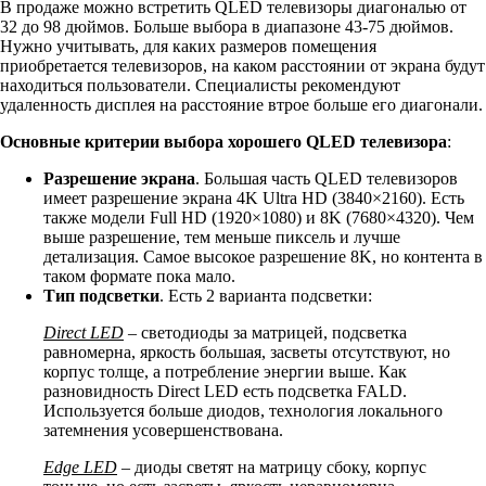
В продаже можно встретить QLED телевизоры диагональю от
32 до 98 дюймов. Больше выбора в диапазоне 43-75 дюймов.
Нужно учитывать, для каких размеров помещения
приобретается телевизоров, на каком расстоянии от экрана будут
находиться пользователи. Специалисты рекомендуют
удаленность дисплея на расстояние втрое больше его диагонали.
Основные критерии выбора хорошего QLED телевизора
:
Разрешение экрана
. Большая часть QLED телевизоров
имеет разрешение экрана 4K Ultra HD (3840×2160). Есть
также модели Full HD (1920×1080) и 8K (7680×4320). Чем
выше разрешение, тем меньше пиксель и лучше
детализация. Самое высокое разрешение 8K, но контента в
таком формате пока мало.
Тип подсветки
. Есть 2 варианта подсветки:
Direct LED
– светодиоды за матрицей, подсветка
равномерна, яркость большая, засветы отсутствуют, но
корпус толще, а потребление энергии выше. Как
разновидность Direct LED есть подсветка FALD.
Используется больше диодов, технология локального
затемнения усовершенствована.
Edge LED
– диоды светят на матрицу сбоку, корпус