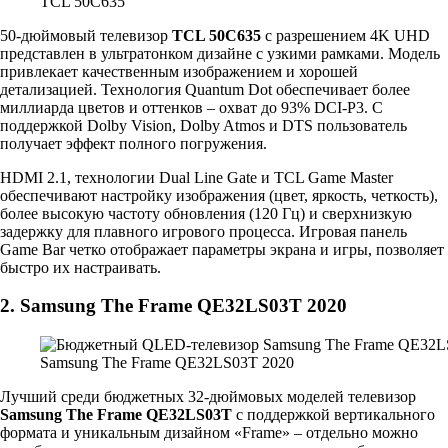
TCL 50C635
50-дюймовый телевизор
TCL 50C635
с разрешением 4K UHD
представлен в ультратонком дизайне с узкими рамками. Модель
привлекает качественным изображением и хорошей
детализацией. Технология Quantum Dot обеспечивает более
миллиарда цветов и оттенков – охват до 93% DCI-P3. С
поддержкой Dolby Vision, Dolby Atmos и DTS пользователь
получает эффект полного погружения.
HDMI 2.1, технологии Dual Line Gate и TCL Game Master
обеспечивают настройку изображения (цвет, яркость, четкость),
более высокую частоту обновления (120 Гц) и сверхнизкую
задержку для плавного игрового процесса. Игровая панель
Game Bar четко отображает параметры экрана и игры, позволяет
быстро их настраивать.
2. Samsung The Frame QE32LS03T 2020
Samsung The Frame QE32LS03T 2020
Лучший среди бюджетных 32-дюймовых моделей телевизор
Samsung The Frame QE32LS03T
с поддержкой вертикального
формата и уникальным дизайном «Frame» – отдельно можно