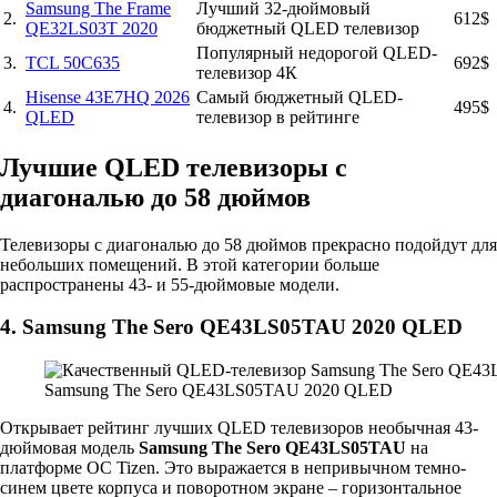
Samsung The Frame
Лучший 32-дюймовый
2.
612$
QE32LS03T 2020
бюджетный QLED телевизор
Популярный недорогой QLED-
3.
TCL 50C635
692$
телевизор 4К
Hisense 43E7HQ 2026
Самый бюджетный QLED-
4.
495$
QLED
телевизор в рейтинге
Лучшие QLED телевизоры с
диагональю до 58 дюймов
Телевизоры с диагональю до 58 дюймов прекрасно подойдут для
небольших помещений. В этой категории больше
распространены 43- и 55-дюймовые модели.
4. Samsung The Sero QE43LS05TAU 2020 QLED
Samsung The Sero QE43LS05TAU 2020 QLED
Открывает рейтинг лучших QLED телевизоров необычная 43-
дюймовая модель
Samsung The Sero QE43LS05TAU
на
платформе ОС Tizen. Это выражается в непривычном темно-
синем цвете корпуса и поворотном экране – горизонтальное