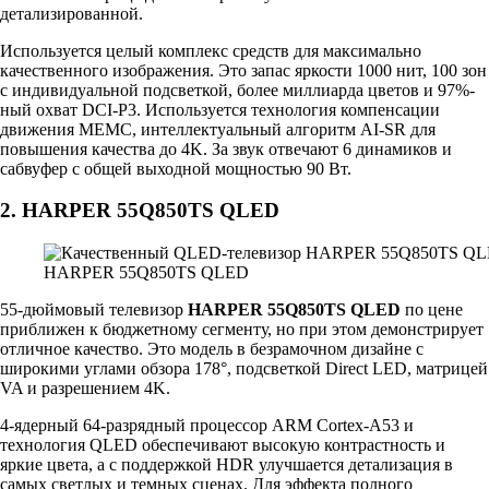
детализированной.
Используется целый комплекс средств для максимально
качественного изображения. Это запас яркости 1000 нит, 100 зон
с индивидуальной подсветкой, более миллиарда цветов и 97%-
ный охват DCI-P3. Используется технология компенсации
движения MEMC, интеллектуальный алгоритм AI-SR для
повышения качества до 4K. За звук отвечают 6 динамиков и
сабвуфер с общей выходной мощностью 90 Вт.
2. HARPER 55Q850TS QLED
HARPER 55Q850TS QLED
55-дюймовый телевизор
HARPER 55Q850TS QLED
по цене
приближен к бюджетному сегменту, но при этом демонстрирует
отличное качество. Это модель в безрамочном дизайне с
широкими углами обзора 178°, подсветкой Direct LED, матрицей
VA и разрешением 4K.
4-ядерный 64-разрядный процессор ARM Cortex-A53 и
технология QLED обеспечивают высокую контрастность и
яркие цвета, а с поддержкой HDR улучшается детализация в
самых светлых и темных сценах. Для эффекта полного