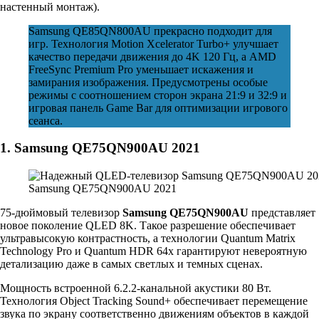
настенный монтаж).
Samsung QE85QN800AU прекрасно подходит для
игр. Технология Motion Xcelerator Turbo+ улучшает
качество передачи движения до 4K 120 Гц, а AMD
FreeSync Premium Pro уменьшает искажения и
замирания изображения. Предусмотрены особые
режимы с соотношением сторон экрана 21:9 и 32:9 и
игровая панель Game Bar для оптимизации игрового
сеанса.
1. Samsung QE75QN900AU 2021
Samsung QE75QN900AU 2021
75-дюймовый телевизор
Samsung QE75QN900AU
представляет
новое поколение QLED 8K. Такое разрешение обеспечивает
ультравысокую контрастность, а технологии Quantum Matrix
Technology Pro и Quantum HDR 64x гарантируют невероятную
детализацию даже в самых светлых и темных сценах.
Мощность встроенной 6.2.2-канальной акустики 80 Вт.
Технология Object Tracking Sound+ обеспечивает перемещение
звука по экрану соответственно движениям объектов в каждой