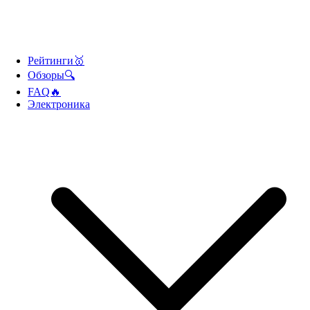
Рейтинги🥇
Обзоры🔍
FAQ🔥
Электроника