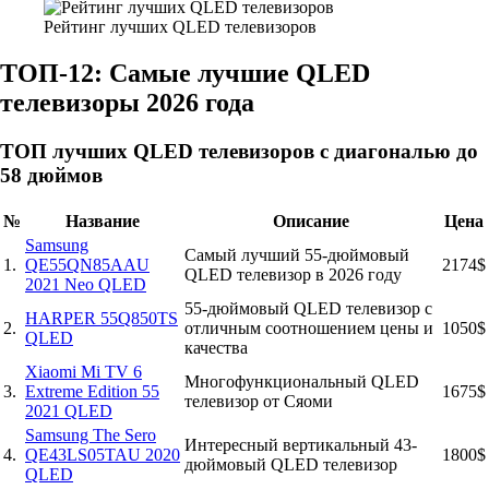
Рейтинг лучших QLED телевизоров
ТОП-12: Самые лучшие QLED
телевизоры 2026 года
ТОП лучших QLED телевизоров с диагональю до
58 дюймов
№
Название
Описание
Цена
Samsung
Самый лучший 55-дюймовый
1.
QE55QN85AAU
2174$
QLED телевизор в 2026 году
2021 Neo QLED
55-дюймовый QLED телевизор с
HARPER 55Q850TS
2.
отличным соотношением цены и
1050$
QLED
качества
Xiaomi Mi TV 6
Многофункциональный QLED
3.
Extreme Edition 55
1675$
телевизор от Сяоми
2021 QLED
Samsung The Sero
Интересный вертикальный 43-
4.
QE43LS05TAU 2020
1800$
дюймовый QLED телевизор
QLED