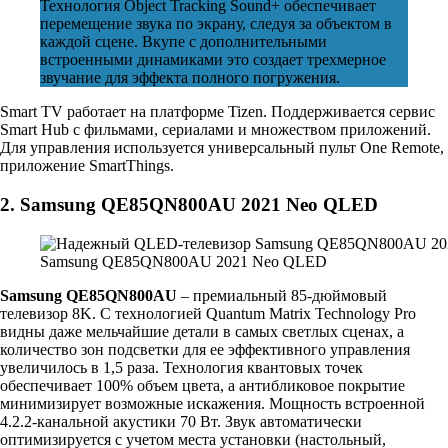
Технология Object Tracking Sound+ обеспечивает
перемещение звука по экрану, следуя за объектом в
каждой сцене. Вкупе с дополнительными
встроенными динамиками это создает трехмерное
звучание для эффекта полного погружения.
Smart TV работает на платформе Tizen. Поддерживается сервис
Smart Hub с фильмами, сериалами и множеством приложений.
Для управления используется универсальный пульт One Remote,
приложение SmartThings.
2. Samsung QE85QN800AU 2021 Neo QLED
Samsung QE85QN800AU 2021 Neo QLED
Samsung QE85QN800AU
– премиальный 85-дюймовый
телевизор 8K. С технологией Quantum Matrix Technology Pro
видны даже мельчайшие детали в самых светлых сценах, а
количество зон подсветки для ее эффективного управления
увеличилось в 1,5 раза. Технология квантовых точек
обеспечивает 100% объем цвета, а антибликовое покрытие
минимизирует возможные искажения. Мощность встроенной
4.2.2-канальной акустики 70 Вт. Звук автоматически
оптимизируется с учетом места установки (настольный,