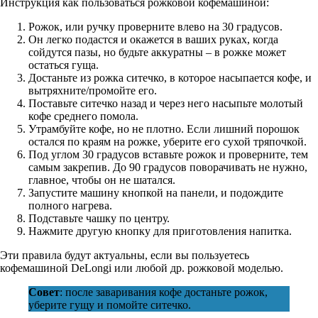
Инструкция как пользоваться рожковой кофемашиной:
Рожок, или ручку проверните влево на 30 градусов.
Он легко подастся и окажется в ваших руках, когда
сойдутся пазы, но будьте аккуратны – в рожке может
остаться гуща.
Достаньте из рожка ситечко, в которое насыпается кофе, и
вытряхните/промойте его.
Поставьте ситечко назад и через него насыпьте молотый
кофе среднего помола.
Утрамбуйте кофе, но не плотно. Если лишний порошок
остался по краям на рожке, уберите его сухой тряпочкой.
Под углом 30 градусов вставьте рожок и проверните, тем
самым закрепив. До 90 градусов поворачивать не нужно,
главное, чтобы он не шатался.
Запустите машину кнопкой на панели, и подождите
полного нагрева.
Подставьте чашку по центру.
Нажмите другую кнопку для приготовления напитка.
Эти правила будут актуальны, если вы пользуетесь
кофемашиной DeLongi или любой др. рожковой моделью.
Совет
: после заваривания кофе достаньте рожок,
уберите гущу и помойте ситечко.