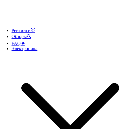
Рейтинги🥇
Обзоры🔍
FAQ🔥
Электроника