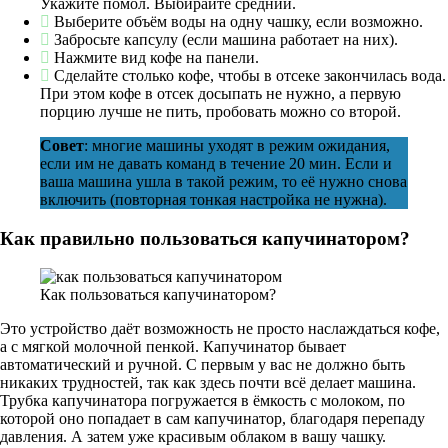
Укажите помол. Выбирайте средний.
Выберите объём воды на одну чашку, если возможно.
Забросьте капсулу (если машина работает на них).
Нажмите вид кофе на панели.
Сделайте столько кофе, чтобы в отсеке закончилась вода.
При этом кофе в отсек досыпать не нужно, а первую
порцию лучше не пить, пробовать можно со второй.
Совет
: многие машины уходят в режим ожидания,
если им не давать команд в течение 20 мин. Если и
ваша машина ушла в такой режим, то её нужно снова
включить (повторная тонкая настройка не нужна).
Как правильно пользоваться капучинатором?
Как пользоваться капучинатором?
Это устройство даёт возможность не просто наслаждаться кофе,
а с мягкой молочной пенкой. Капучинатор бывает
автоматический и ручной. С первым у вас не должно быть
никаких трудностей, так как здесь почти всё делает машина.
Трубка капучинатора погружается в ёмкость с молоком, по
которой оно попадает в сам капучинатор, благодаря перепаду
давления. А затем уже красивым облаком в вашу чашку.