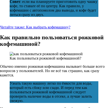
Совет
: если вы планируете приготовить одну чашку
кофе, то ставьте её по центру. Как правило, у
кофемашин с автопомолом два вывода, и кофе будет
литься сразу из двух.
Читайте также:
Как выбрать кофемашину?
Как правильно пользоваться рожковой
кофемашиной?
Как пользоваться рожковой кофемашиной?
Обычно именно рожковая кофемашина вызывает больше всего
вопросов у пользователей. Но не всё так страшно, как сразу
кажется.
Узнать такую машину легко по ёмкости для воды,
который есть сбоку или сзади. И перед тем как
пользоваться рожковой кофемашиной следует
проверить наличие воды в отсеке, а лучше залить
свежую.