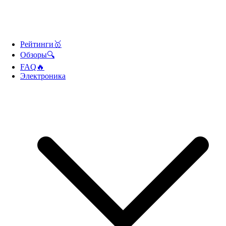
Рейтинги🥇
Обзоры🔍
FAQ🔥
Электроника