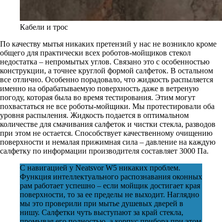
Кабели и трос
По качеству мытья никаких претензий у нас не возникло кроме
общего для практически всех роботов-мойщиков стекол
недостатка – непромытых углов. Связано это с особенностью
конструкции, а точнее круглой формой салфеток. В остальном
все отлично. Особенно порадовало, что жидкость распыляется
именно на обрабатываемую поверхность даже в ветреную
погоду, которая была во время тестирования. Этим могут
похвастаться не все роботы-мойщики. Мы протестировали оба
уровня распыления. Жидкость подается в оптимальном
количестве для смачивания салфеток и чистки стекла, разводов
при этом не остается. Способствует качественному очищению
поверхности и немалая прижимная сила – давление на каждую
салфетку по информации производителя составляет 3000 Па.
С навигацией у Neatsvor W5 никаких проблем.
Функция интеллектуального распознавания оконных
рам работает успешно – если мойщик достигает края
поверхности, то за ее пределы не выходит. Наглядно
мы это проверили при мытье душевых дверей в
нишу. Салфетки чуть выступают за край стекла,
промывая его полностью, а корпус прибора при этом