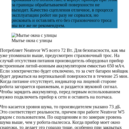
за границы обрабатываемой поверхности не
выходит. Качество сцепления отличное, в процессе
эксплуатации робот ни разу не сорвался, но
рисковать и оставлять его без страховочного троса
мы все же не рекомендуем.
Мытье окна с улицы
Потребляет Neatsvor W5 всего 72 Вт. Для безопасности, как мы
уже упоминали выше, предусмотрен страховочный трос. На
случай отсутствия питания производитель оборудовал прибор
встроенным литий-ионным аккумулятором емкостью 650 мАч.
Если электричество будет отключено, то за счет батареи мойщик
будет держаться на вертикальной поверхности в течение 25 мин.
Когда питание отсутствует, индикатор на лицевой стороне
робота загорается оранжевым, и раздается звуковой сигнал.
Чтобы зарядить аккумулятор, перед первым использованием
нужно подключить прибор к сети и оставить на полчаса.
Что касается уровня шума, то производителем указано 73 дБ.
Это соответствует реальности, причем при работе Neatsvor W5
рядом с пользователем. По ощущениям и по замерам уровень
шума выше, чем у робота-пылесоса. Когда прибор моет окно
снаружи, то делает это гораздо тише, особенно при закрытых