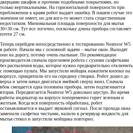
дверцами шкафов и прочими подобными покрытиями, но
только вертикальными. На горизонтальной поверхности при
приближении к краям робот выдает ошибку. В нашем случае это
значения не имеет, но для кого-то может стать существенным
недостатком. Минимальная площадь поверхности для мытья
30×30 см. Тут все логично, поскольку длина прибора составляет
почти 27 см.
Теперь перейдем непосредственно к тестированию Neatsvor W5
в работе. Начали мы с основной задачи – мытье окон. Выходят
они на дорогу, потому очень пыльные. По рекомендации
производителя сначала прогоняем робота с сухими салфетками
без распыления воды, которое нужно предварительно отключить
с помощью пульта. Мы запустили мойщик нажатием кнопки на
корпусе, прикрепили его на середину створки. Робот дошел до
верха и затем начал двигаться змейкой сверху вниз. Сначала
вбок смещается одна половина прибора, затем подтягивается
вторая. Передвигается Neatsvor W5 довольно шустро. Во время
работы индикатор на корпусе попеременно горит зеленым и
желтым. Когда вся поверхность обработана, робот
останавливается и выдает звуковой сигнал. После прохода окна
заменили салфетки чистыми, налили в резервуар жидкость для
мытья стекол и запустили мойщика повторно.