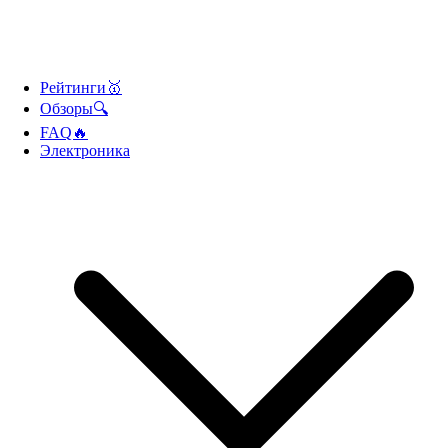
Рейтинги🥇
Обзоры🔍
FAQ🔥
Электроника