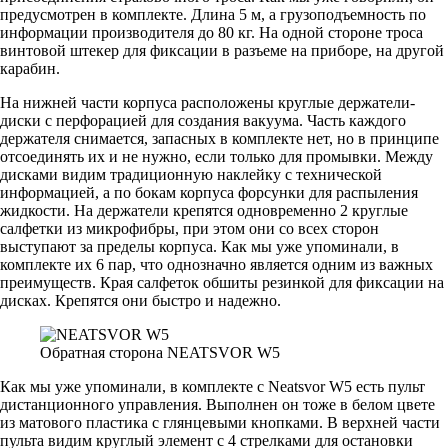
предусмотрен в комплекте. Длина 5 м, а грузоподъемность по
информации производителя до 80 кг. На одной стороне троса
винтовой штекер для фиксации в разъеме на приборе, на другой
карабин.
На нижней части корпуса расположены круглые держатели-
диски с перфорацией для создания вакуума. Часть каждого
держателя снимается, запасных в комплекте нет, но в принципе
отсоединять их и не нужно, если только для промывки. Между
дисками видим традиционную наклейку с технической
информацией, а по бокам корпуса форсунки для распыления
жидкости. На держатели крепятся одновременно 2 круглые
салфетки из микрофибры, при этом они со всех сторон
выступают за пределы корпуса. Как мы уже упоминали, в
комплекте их 6 пар, что однозначно является одним из важных
преимуществ. Края салфеток обшиты резинкой для фиксации на
дисках. Крепятся они быстро и надежно.
Обратная сторона NEATSVOR W5
Как мы уже упоминали, в комплекте с Neatsvor W5 есть пульт
дистанционного управления. Выполнен он тоже в белом цвете
из матового пластика с глянцевыми кнопками. В верхней части
пульта видим круглый элемент с 4 стрелками для остановки