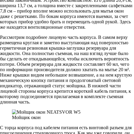
весьма лаконичным. Устройство компактное. Его длина 26,9 см,
ширина 13,7 см, а толщина вместе с закрепленными салфетками
7,8 см – прибор вполне можно использовать для мытья окон
даже с решетками. По бокам корпуса имеются выемки, за счет
которых прибор удобно брать и перемещать одной рукой. Здесь
же находятся вентиляционные отверстия.
Рассмотрим подробнее лицевую часть корпуса. В самом верху
размещена круглая и заметно выступающая над поверхностью
герметичная резиновая крышка-заглушка резервуара для
жидкости. Она полностью съемная, на наш взгляд лучше было
бы сделать ее откидывающейся, чтобы исключить вероятность
потери. Объем резервуара для жидкости составляет 60 мл, чего
по информации производителя должно хватать на мытье 20 м².
Ниже крышки видим небольшое возвышение, а на нем круглую
механическую кнопку питания и продолговатый световой
индикатор, отражающий статус мойщика. В нижней части
лицевой стороны корпуса крепится короткий кабель питания, к
которому подсоединяется прилагаемая в комплекте съемная
длинная часть.
Мойщик окон
С торца корпуса под кабелем питания есть винтовой разъем для
присоединения страховочного троса. Как мы уже говорили, он