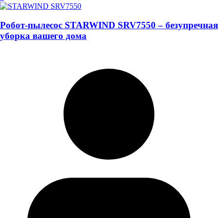
Робот-пылесос STARWIND SRV7550 – безупречная
уборка вашего дома