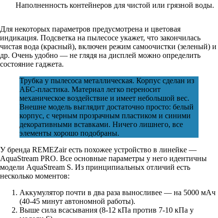
Наполненность контейнеров для чистой или грязной воды.
Для некоторых параметров предусмотрена и цветовая
индикация. Подсветка на пылесосе укажет, что закончилась
чистая вода (красный), включен режим самоочистки (зеленый) и
др. Очень удобно — не глядя на дисплей можно определить
состояние гаджета.
Трубка у пылесоса металлическая. Корпус сделан из
АБС-пластика. Материал легко переносит
механическое воздействие и имеет небольшой вес.
Внешне модель выглядит достаточно просто: белый
корпус, с черным прозрачным пластиком и синими
декоративными вставками. Ничего лишнего, все
элементы хорошо подобраны.
У бренда REMEZair есть похожее устройство в линейке —
AquaStream PRO. Все основные параметры у него идентичны
модели AquaStream S. Из принципиальных отличий есть
несколько моментов:
Аккумулятор почти в два раза выносливее — на 5000 мАч
(40-45 минут автономной работы).
Выше сила всасывания (8-12 кПа против 7-10 кПа у