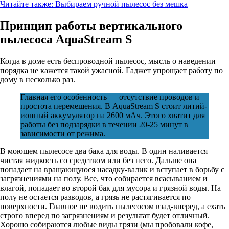
Читайте также:
Выбираем ручной пылесос без мешка
Принцип работы вертикального
пылесоса AquaStream S
Когда в доме есть беспроводной пылесос, мысль о наведении
порядка не кажется такой ужасной. Гаджет упрощает работу по
дому в несколько раз.
Главная его особенность — отсутствие проводов и
простота перемещения. В AquaStream S стоит литий-
ионный аккумулятор на 2600 мАч. Этого хватит для
работы без подзарядки в течении 20-25 минут в
зависимости от режима.
В моющем пылесосе два бака для воды. В один наливается
чистая жидкость со средством или без него. Дальше она
попадает на вращающуюся насадку-валик и вступает в борьбу с
загрязнениями на полу. Все, что собирается всасыванием и
влагой, попадает во второй бак для мусора и грязной воды. На
полу не остается разводов, а грязь не растягивается по
поверхности. Главное не водить пылесосом взад-вперед, а ехать
строго вперед по загрязнениям и результат будет отличный.
Хорошо собираются любые виды грязи (мы пробовали кофе,