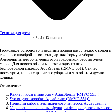
Техника для дома
4.8
/
5
(
43
голоса
)
Громоздкое устройство и десятиметровый шнур, ведро с водой и
тряпка со шваброй — вот стандартная формула уборки.
Альтернатив для облегчения этой трудоемкой работы очень
много. Для нового обзора мы взяли одну из них —
беспроводной пылесос AquaStream (RMVC-551). Сейчас
посмотрим, как он справится с уборкой и что об этом думают
хозяйки!
Оглавление:
Какие плюсы и минусы у AquaStream (RMVC-551)?
Что внутри коробки AquaStream (RMVC-551)?
Принцип работы вертикального пылесоса AquaStream S
Управление и основные функции беспроводного пылесоса