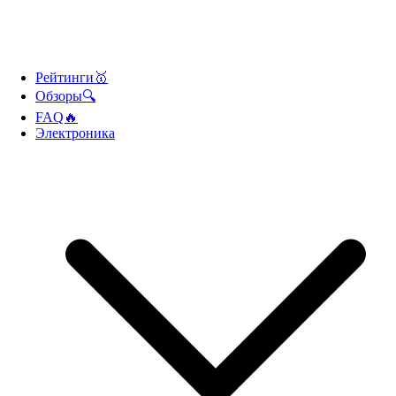
Рейтинги🥇
Обзоры🔍
FAQ🔥
Электроника