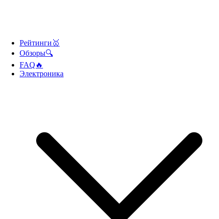
Рейтинги🥇
Обзоры🔍
FAQ🔥
Электроника