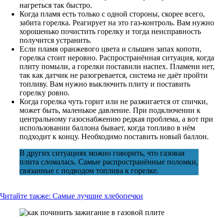
нагреться так быстро.
Когда пламя есть только с одной стороны, скорее всего,
забита горелка. Реагирует на это газ-контроль. Вам нужно
хорошенько почистить горелку и тогда неисправность
получится устранить.
Если пламя оранжевого цвета и слышен запах копоти,
горелка стоит неровно. Распространённая ситуация, когда
плиту помыли, а горелки поставили наспех. Пламени нет,
так как датчик не разогревается, система не даёт пройти
топливу. Вам нужно выключить плиту и поставить
горелку ровно.
Когда горелка чуть горит или не разжигается от спички,
может быть, маленькое давление. При подключении к
центральному газоснабжению редкая проблема, а вот при
использовании баллона бывает, когда топливо в нём
подходит к концу. Необходимо поставить новый баллон.
В других ситуациях можно говорить, что газовая
плита сломалась. Самые распространённые поломки,
связанные с подводом топлива к горелке.
Читайте также:
Самые лучшие хлебопечки