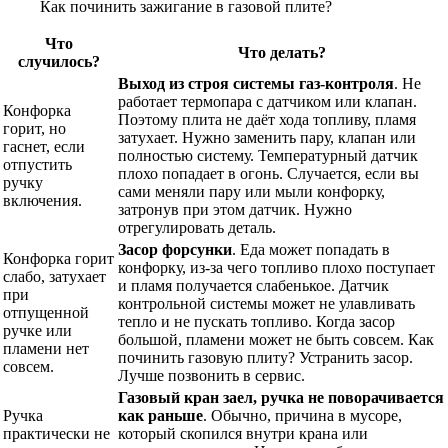
Как починить зажигание в газовой плите?
Что
Что делать?
случилось?
Выход из строя системы газ-контроля
. Не
работает термопара с датчиком или клапан.
Конфорка
Поэтому плита не даёт хода топливу, пламя
горит, но
затухает. Нужно заменить пару, клапан или
гаснет, если
полностью систему. Температурный датчик
отпустить
плохо попадает в огонь. Случается, если вы
ручку
сами меняли пару или мыли конфорку,
включения.
затронув при этом датчик. Нужно
отрегулировать деталь.
Засор форсунки
. Еда может попадать в
Конфорка горит
конфорку, из-за чего топливо плохо поступает
слабо, затухает
и пламя получается слабенькое. Датчик
при
контрольной системы может не улавливать
отпущенной
тепло и не пускать топливо. Когда засор
ручке или
большой, пламени может не быть совсем. Как
пламени нет
починить газовую плиту? Устранить засор.
совсем.
Лучше позвонить в сервис.
Газовый кран заел, ручка не поворачивается
Ручка
как раньше
. Обычно, причина в мусоре,
практически не
который скопился внутри крана или