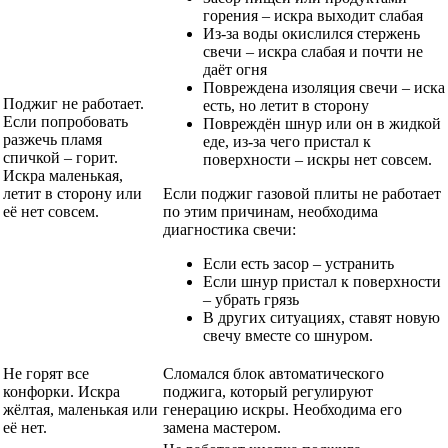
горения – искра выходит слабая
Из-за воды окислился стержень
свечи – искра слабая и почти не
даёт огня
Повреждена изоляция свечи – иска
Поджиг не работает.
есть, но летит в сторону
Если попробовать
Повреждён шнур или он в жидкой
разжечь пламя
еде, из-за чего пристал к
спичкой – горит.
поверхности – искры нет совсем.
Искра маленькая,
летит в сторону или
Если поджиг газовой плиты не работает
её нет совсем.
по этим причинам, необходима
диагностика свечи:
Если есть засор – устранить
Если шнур пристал к поверхности
– убрать грязь
В других ситуациях, ставят новую
свечу вместе со шнуром.
Не горят все
Сломался блок автоматического
конфорки. Искра
поджига, который регулируют
жёлтая, маленькая или
генерацию искры. Необходима его
её нет.
замена мастером.