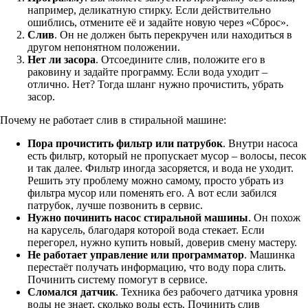
например, деликатную стирку. Если действительно
ошиблись, отмените её и задайте новую через «Сброс».
Слив
. Он не должен быть перекручен или находиться в
другом непонятном положении.
Нет ли засора
. Отсоедините слив, положите его в
раковину и задайте программу. Если вода уходит –
отлично. Нет? Тогда шланг нужно прочистить, убрать
засор.
Почему не работает слив в стиральной машине:
Пора прочистить фильтр или патрубок
. Внутри насоса
есть фильтр, который не пропускает мусор – волосы, песок
и так далее. Фильтр иногда засоряется, и вода не уходит.
Решить эту проблему можно самому, просто убрать из
фильтра мусор или поменять его. А вот если забился
патрубок, лучше позвонить в сервис.
Нужно починить насос стиральной машины
. Он похож
на карусель, благодаря которой вода стекает. Если
перегорел, нужно купить новый, доверив смену мастеру.
Не работает управление или программатор
. Машинка
перестаёт получать информацию, что воду пора слить.
Починить систему помогут в сервисе.
Сломался датчик
. Техника без рабочего датчика уровня
воды не знает, сколько воды есть. Починить слив