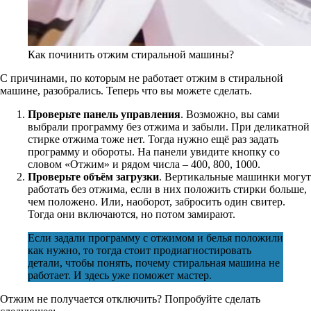
Как починить отжим стиральной машины?
С причинами, по которым не работает отжим в стиральной
машине, разобрались. Теперь что вы можете сделать.
Проверьте панель управления
. Возможно, вы сами
выбрали программу без отжима и забыли. При деликатной
стирке отжима тоже нет. Тогда нужно ещё раз задать
программу и обороты. На панели увидите кнопку со
словом «Отжим» и рядом числа – 400, 800, 1000.
Проверьте объём загрузки
. Вертикальные машинки могут
работать без отжима, если в них положить стирки больше,
чем положено. Или, наоборот, забросить один свитер.
Тогда они включаются, но потом замирают.
Если задали программу с отжимом и белья положили
как нужно, то тогда стоит продиагностировать
детали, чтобы понять, почему стиральная машина не
работает. И здесь уже поможет мастер.
Отжим не получается отключить? Попробуйте сделать