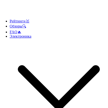
Рейтинги🥇
Обзоры🔍
FAQ🔥
Электроника