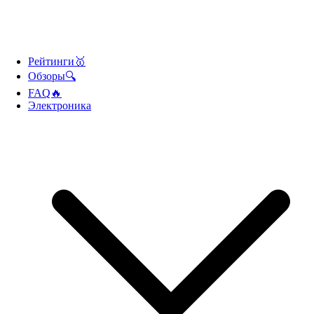
Рейтинги🥇
Обзоры🔍
FAQ🔥
Электроника