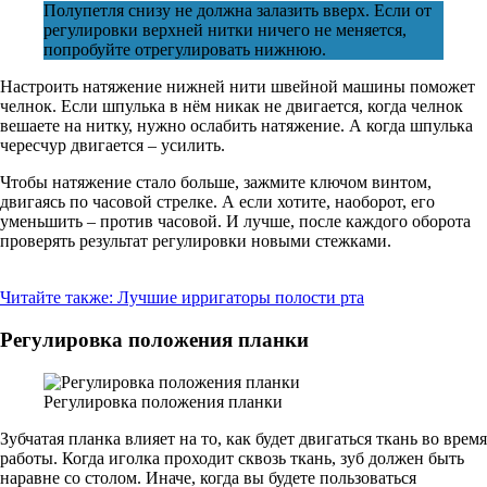
Полупетля снизу не должна залазить вверх. Если от
регулировки верхней нитки ничего не меняется,
попробуйте отрегулировать нижнюю.
Настроить натяжение нижней нити швейной машины поможет
челнок. Если шпулька в нём никак не двигается, когда челнок
вешаете на нитку, нужно ослабить натяжение. А когда шпулька
чересчур двигается – усилить.
Чтобы натяжение стало больше, зажмите ключом винтом,
двигаясь по часовой стрелке. А если хотите, наоборот, его
уменьшить – против часовой. И лучше, после каждого оборота
проверять результат регулировки новыми стежками.
Читайте также:
Лучшие ирригаторы полости рта
Регулировка положения планки
Регулировка положения планки
Зубчатая планка влияет на то, как будет двигаться ткань во время
работы. Когда иголка проходит сквозь ткань, зуб должен быть
наравне со столом. Иначе, когда вы будете пользоваться