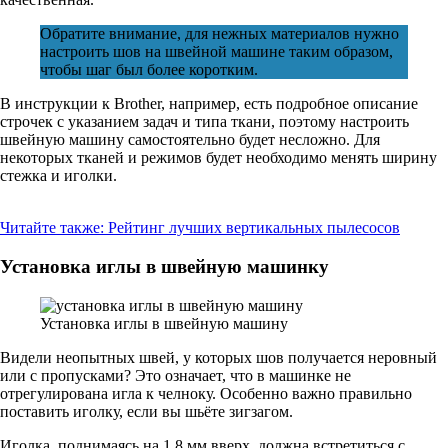
Обратите внимание, для нежных материалов нужно
настроить шов на швейной машине таким образом,
чтобы шаг был более коротким.
В инструкции к Brother, например, есть подробное описание
строчек с указанием задач и типа ткани, поэтому настроить
швейную машину самостоятельно будет несложно. Для
некоторых тканей и режимов будет необходимо менять ширину
стежка и иголки.
Читайте также:
Рейтинг лучших вертикальных пылесосов
Установка иглы в швейную машинку
Установка иглы в швейную машину
Видели неопытных швей, у которых шов получается неровный
или с пропусками? Это означает, что в машинке не
отрегулирована игла к челноку. Особенно важно правильно
поставить иголку, если вы шьёте зигзагом.
Иголка, поднимаясь на 1,8 мм вверх, должна встретиться с