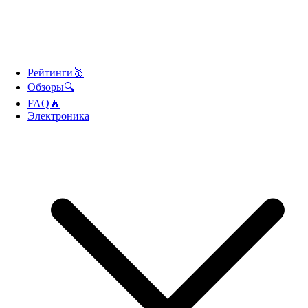
Рейтинги🥇
Обзоры🔍
FAQ🔥
Электроника