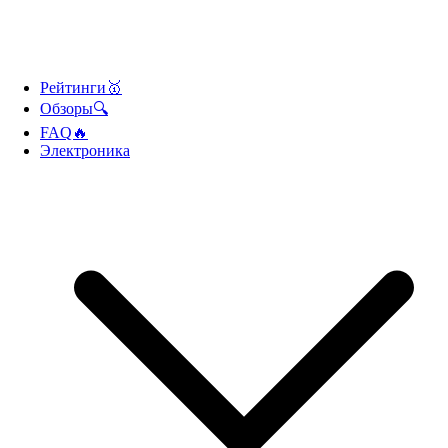
Рейтинги🥇
Обзоры🔍
FAQ🔥
Электроника