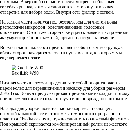
съемным. В верхней его части предусмотрена небольшая
голубая крышка, которая сдвигается в сторону, открывая
отверстие для набора воды. Внутри есть фильтр с сеткой.
На задней части корпуса под резервуаром для чистой воды
расположен микрофон, обеспечивающий голосовые
оповещения. С этой же стороны внутри скрывается встроенный
аккумулятор. Он не съемный, прямого доступа к нему нет.
Верхняя часть пылесоса представляет собой съемную ручку. С
обеих сторон находятся элементы управления, к которым мы
еще вернемся позже.
Бак iLife W90
Нижняя часть пылесоса представляет собой опорную часть с
парой колес для передвижения и насадку для уборки размером
25×28 см. Колеса предусматривают резиновые накладки, потому
при перемещении не создают шума и не повреждают покрытие.
Насадка для уборки является частью корпуса и оснащена
съемной крышкой все из того же затемненного прозрачного
пластика. Чтобы ее снять, нужно сдвинуть оранжевый фиксатор.
Под крышкой скрывается комбинированный ролик из жесткого
и мягкого ворса. Слева под крышкой находится еще один