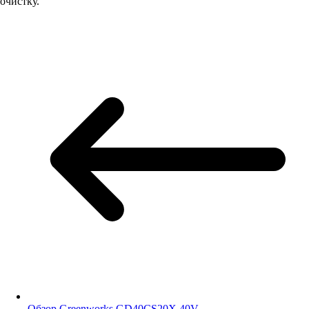
очистку.
Обзор Greenworks GD40CS20X 40V