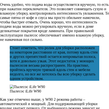
Очень удобно, что подача воды осуществляется вручную, то есть
при нажатии переключателя. Это позволяет совмещать сухую и
влажную уборку, контролировать интенсивность увлажнения. Те
самые пятна от кофе и соуса мы просто обильнее намочили,
чтобы быстрее отмыть. Очень хорошо, что интенсивность
подачи воды можно регулировать вручную, если в доме
деликатные покрытия вроде ламината. При правильной
эксплуатации пылесос обеспечивает именно влажную уборку,
не намачивая пол сильно.
Стоит отметить, что ролик для уборки расположен
на некотором расстоянии от края, потому вдоль стен
и других препятствий остается непромытая полоса,
хотя и довольно узкая. Этот недостаток у моющих
пылесосов весьма распространен. На практике,
пройтись вручную тряпкой вдоль стен и мебели
недолго, но все же хотелось бы всю уборку сделать
одним устройством.
Пылесос iLife W90
Как уже отмечено выше, у W90 2 режима работы –
автоматический и мощный. Для поддерживающей уборки
вполне хватает первого. От выбранного режима зависит не