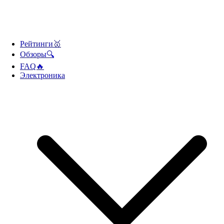
Рейтинги🥇
Обзоры🔍
FAQ🔥
Электроника