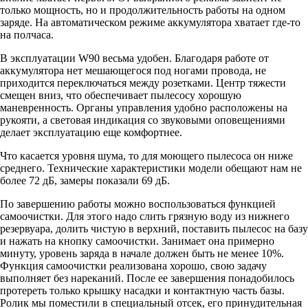
только мощность, но и продолжительность работы на одном
заряде. На автоматическом режиме аккумулятора хватает где-то
на полчаса.
В эксплуатации W90 весьма удобен. Благодаря работе от
аккумулятора нет мешающегося под ногами провода, не
приходится переключаться между розетками. Центр тяжести
смещен вниз, что обеспечивает пылесосу хорошую
маневренность. Органы управления удобно расположены на
рукояти, а световая индикация со звуковыми оповещениями
делает эксплуатацию еще комфортнее.
Что касается уровня шума, то для моющего пылесоса он ниже
среднего. Технические характеристики модели обещают нам не
более 72 дБ, замеры показали 69 дБ.
По завершению работы можно воспользоваться функцией
самоочистки. Для этого надо слить грязную воду из нижнего
резервуара, долить чистую в верхний, поставить пылесос на базу
и нажать на кнопку самоочистки. Занимает она примерно
минуту, уровень заряда в начале должен быть не менее 10%.
Функция самоочистки реализована хорошо, свою задачу
выполняет без нареканий. После ее завершения понадобилось
протереть только крышку насадки и контактную часть базы.
Ролик мы поместили в специальный отсек, его принудительная