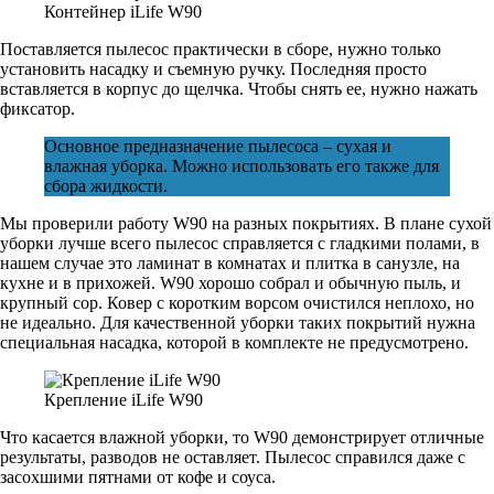
Контейнер iLife W90
Поставляется пылесос практически в сборе, нужно только
установить насадку и съемную ручку. Последняя просто
вставляется в корпус до щелчка. Чтобы снять ее, нужно нажать
фиксатор.
Основное предназначение пылесоса – сухая и
влажная уборка. Можно использовать его также для
сбора жидкости.
Мы проверили работу W90 на разных покрытиях. В плане сухой
уборки лучше всего пылесос справляется с гладкими полами, в
нашем случае это ламинат в комнатах и плитка в санузле, на
кухне и в прихожей. W90 хорошо собрал и обычную пыль, и
крупный сор. Ковер с коротким ворсом очистился неплохо, но
не идеально. Для качественной уборки таких покрытий нужна
специальная насадка, которой в комплекте не предусмотрено.
Крепление iLife W90
Что касается влажной уборки, то W90 демонстрирует отличные
результаты, разводов не оставляет. Пылесос справился даже с
засохшими пятнами от кофе и соуса.